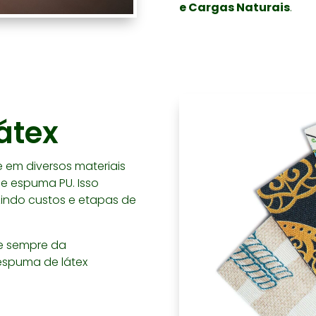
e Cargas Naturais
.
átex
 em diversos materiais
 e espuma PU. Isso
uzindo custos e etapas de
de sempre da
 espuma de látex