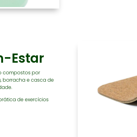
m-Estar
co compostos por
a, borracha e casca de
dade.
rática de exercícios
.