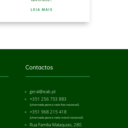
LEIA MAIS
Contactos
geral@eab.pt
+351 256 753 883
(chamada para a rede fixa nacional)
+351 968 215 418
(chamada para a rede móvel nacional)
Rua Família Malaquias, 280