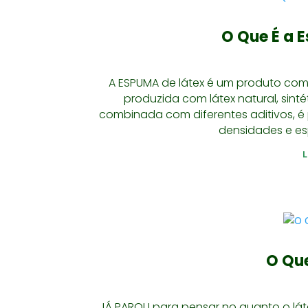
O Que É a 
A ESPUMA de látex é um produto com
produzida com látex natural, sin
combinada com diferentes aditivos, é 
densidades e es
O Que
JÁ PAROU para pensar no quanto o lát