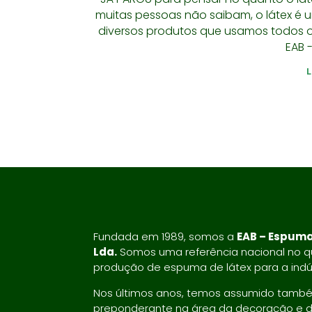
muitas pessoas não saibam, o látex 
diversos produtos que usamos todos os
EAB 
Fundada em 1989, somos a
EAB – Espuma
Lda.
Somos uma referência nacional no qu
produção de espuma de látex para a indús
Nos últimos anos, temos assumido tamb
preponderante na área da decoração e 