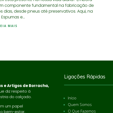
é um componente fundamental na fabricação de
 dias, desde pneus até preservativos. Aqui, na
- Espumas e...
LEIA MAIS
Ligações Rápidas
s e Artigos de Borracha,
e diz respeito à
tria do calçado.
Início
Quem Somos
ém um papel
O Que Fazemos
do bem-estar.