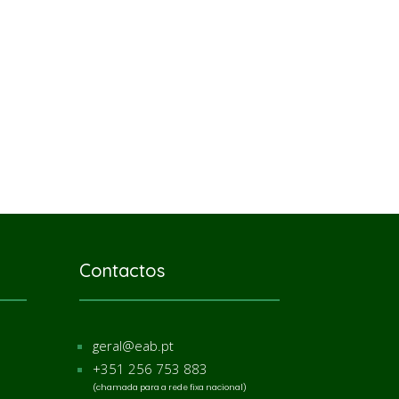
Contactos
geral@eab.pt
+351 256 753 883
(chamada para a rede fixa nacional)