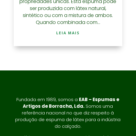
propriedades únicas. Esta espuma pode
ser produzida com látex natural,
sintético ou com a mistura de ambos.
Quando combinada com...
LEIA MAIS
Fundada em 1989, somos a
EAB – Espumas e
Artigos de Borracha, Lda.
Somos uma
referência nacional no que diz respeito à
produção de espuma de látex para a indústria
do calçado.